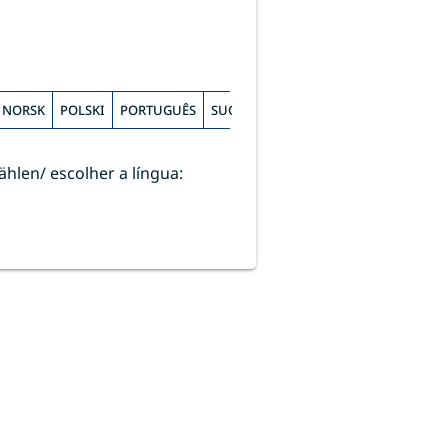
NORSK
POLSKI
PORTUGUÊS
SUOMI
SVENSKA
РУССКИЙ
УКРА
hlen/ escolher a língua: