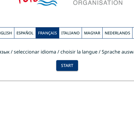
NGLISH
ESPAÑOL
FRANÇAIS
ITALIANO
MAGYAR
NEDERLANDS
к / seleccionar idioma / choisir la langue / Sprache auswä
START