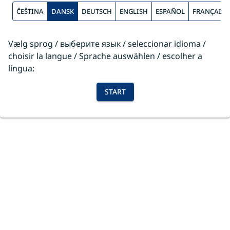
ČEŠTINA
DANSK
DEUTSCH
ENGLISH
ESPAÑOL
FRANÇAIS
Vælg sprog / выберите язык / seleccionar idioma /
choisir la langue / Sprache auswählen / escolher a
língua:
START