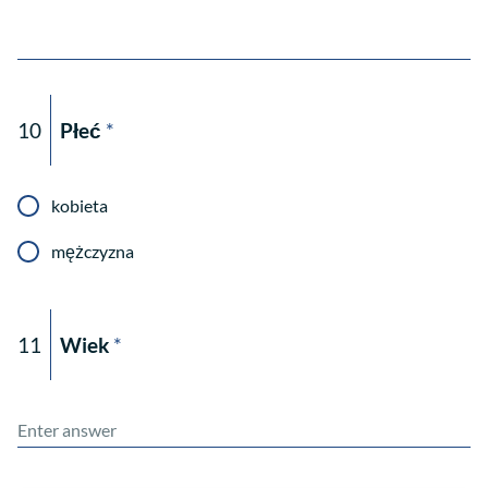
10
Płeć
*
kobieta
mężczyzna
11
Wiek
*